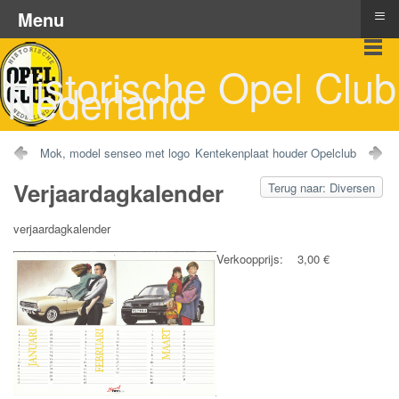
≡
Menu
Historische Opel Club
Nederland
Mok, model senseo met logo
Kentekenplaat houder Opelclub
Verjaardagkalender
Terug naar: Diversen
verjaardagkalender
Verkoopprijs:
3,00 €