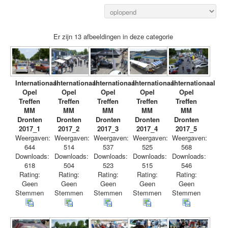
Er zijn 13 afbeeldingen in deze categorie
Internationaal
Internationaal
Internationaal
Internationaal
Internationaal
Opel
Opel
Opel
Opel
Opel
Treffen
Treffen
Treffen
Treffen
Treffen
MM
MM
MM
MM
MM
Dronten
Dronten
Dronten
Dronten
Dronten
2017_1
2017_2
2017_3
2017_4
2017_5
Weergaven:
Weergaven:
Weergaven:
Weergaven:
Weergaven:
644
514
537
525
568
Downloads:
Downloads:
Downloads:
Downloads:
Downloads:
618
504
523
515
546
Rating:
Rating:
Rating:
Rating:
Rating:
Geen
Geen
Geen
Geen
Geen
Stemmen
Stemmen
Stemmen
Stemmen
Stemmen