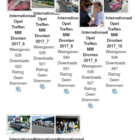
Internationaal
Internationaal
Internationaal
Internationaal
Opel
Opel
Opel
Opel
Treffen
Treffen
Treffen
Treffen
MM
Internationaal
MM
MM
MM
Dronten
Opel
Dronten
Dronten
Dronten
2017_7
Treffen
2017_6
2017_8
2017_10
Weergaven:
MM
Weergaven:
Weergaven:
Weergaven:
526
Dronten
528
560
506
Downloads:
2017_9
Downloads:
Downloads:
Downloads:
507
Weergaven:
522
551
497
Rating:
536
Rating:
Rating:
Rating:
Geen
Downloads:
Geen
Geen
Geen
Stemmen
527
Stemmen
Stemmen
Stemmen
Rating:
Geen
Stemmen
Internationaal
Internationaal
Internationaal