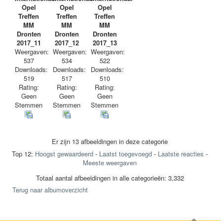
Opel
Opel
Opel
Treffen
Treffen
Treffen
MM
MM
MM
Dronten
Dronten
Dronten
2017_11
2017_12
2017_13
Weergaven:
Weergaven:
Weergaven:
537
534
522
Downloads:
Downloads:
Downloads:
519
517
510
Rating:
Rating:
Rating:
Geen
Geen
Geen
Stemmen
Stemmen
Stemmen
Er zijn 13 afbeeldingen in deze categorie
Top 12:
Hoogst gewaardeerd
-
Laatst toegevoegd
-
Laatste reacties
-
Meeste weergaven
Totaal aantal afbeeldingen in alle categorieën: 3,332
Terug naar albumoverzicht